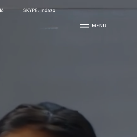
46
SKYPE
: Indazo
MENU